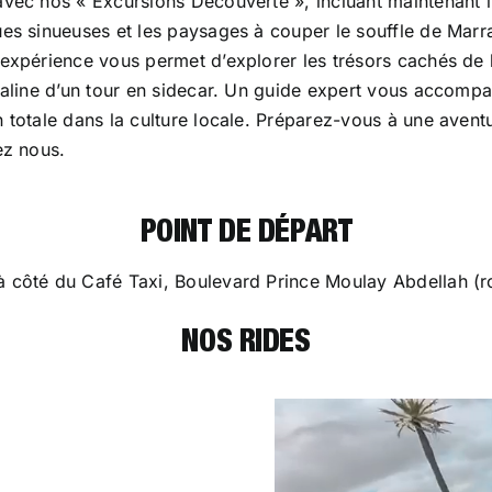
avec nos « Excursions Découverte », incluant maintenant l
ues sinueuses et les paysages à couper le souffle de Mar
expérience vous permet d’explorer les trésors cachés de la
énaline d’un tour en sidecar. Un guide expert vous accompa
 totale dans la culture locale. Préparez-vous à une aventu
ez nous.
POINT DE DÉPART
à côté du Café Taxi, Boulevard Prince Moulay Abdellah (ro
NOS RIDES