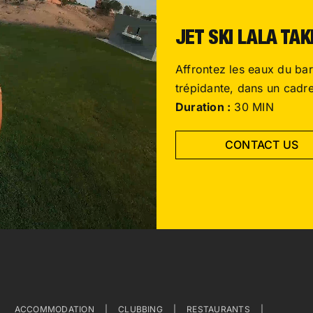
JET SKI LALA TA
Affrontez les eaux du bar
trépidante, dans un cadr
Duration :
30 MIN
CONTACT US
ACCOMMODATION
CLUBBING
RESTAURANTS