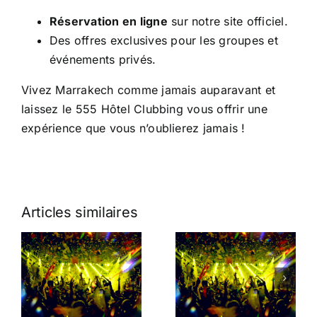
Réservation en ligne
sur notre site officiel.
Des offres exclusives pour les groupes et
événements privés.
Vivez Marrakech comme jamais auparavant et
laissez le 555 Hôtel Clubbing vous offrir une
expérience que vous n’oublierez jamais !
Articles similaires
Hôtel à
Marrakech
y
avec
Nightlife et
Nightclub :
Luxe :
:
Vivez des
Explorez le
Soirées
555 Hôtel