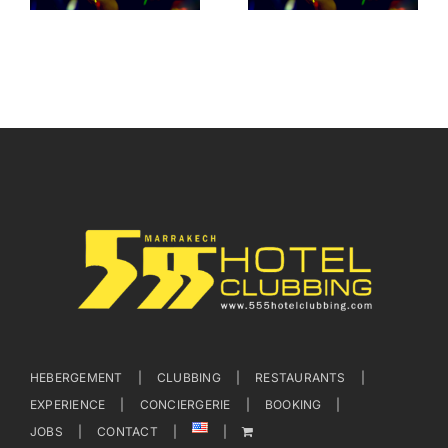
Inoubliables
Clubbing
au 555
Marrakech
Hôtel
Clubbing
HEBERGEMENT
CLUBBING
RESTAURANTS
EXPERIENCE
CONCIERGERIE
BOOKING
JOBS
CONTACT