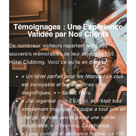
Témoignages : Une Expérience
Validée par Nos Clients
De nombreux visiteurs repartent avec des
souvenirs mémorables de leur séjour au 555
Hôtel Clubbing. Voici ce qu’ils en disent :
« Un hôtel parfait pour les fêtards ! Le club
est incroyable et les chambres sont
magnifiques. » – Sarah, Paris.
« J’ai organisé mon EVJF ici, et c’était tout
simplement magique. L’équipe a tout pris en
charge, et nous avons passé une soirée
inoubliable. » – Yasmina, Casablanca.
« Luxe, confort et ambiance festive. Le 555