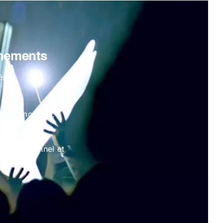
énements
s :
rée mémorable.
nique.
 professionnel et