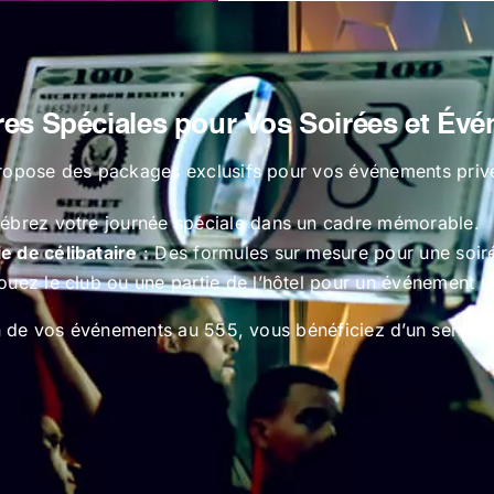
res Spéciales pour Vos Soirées et Év
ropose des packages exclusifs pour vos événements privé
ébrez votre journée spéciale dans un cadre mémorable.
e de célibataire
: Des formules sur mesure pour une soi
ouez le club ou une partie de l’hôtel pour un événement u
on de vos événements au 555, vous bénéficiez d’un service