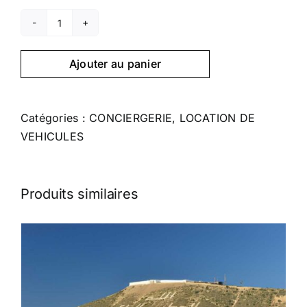
quantité
de
Ajouter au panier
KIA
PICANTO
Catégories :
CONCIERGERIE
,
LOCATION DE
VEHICULES
Produits similaires