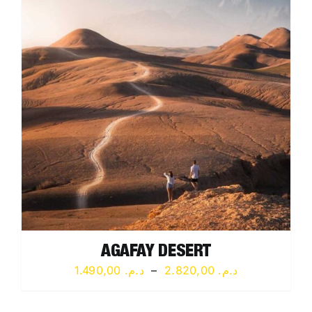
د.م. 4.450,00
AGAFAY DESERT
Plage
1.490,00
د.م.
–
2.820,00
د.م.
de
prix :