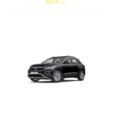
300,00
د.م.