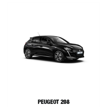
د.م. 1.490,00
à
د.م. 2.820,00
PEUGEOT 208