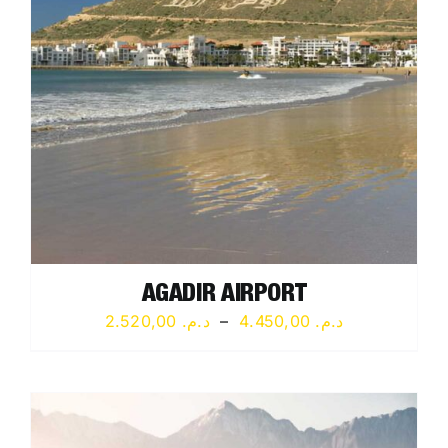
AGADIR AIRPORT
Plage
2.520,00
د.م.
–
4.450,00
د.م.
de
prix :
د.م. 2.520,00
à