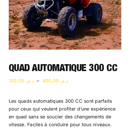
QUAD AUTOMATIQUE 300 CC
Plage
100,00
د.م.
–
400,00
د.م.
de
prix :
Les quads automatiques 300 CC sont parfaits
د.م. 100,00
pour ceux qui veulent profiter d’une expérience
à
en quad sans se soucier des changements de
د.م. 400,00
vitesse. Faciles à conduire pour tous niveaux.