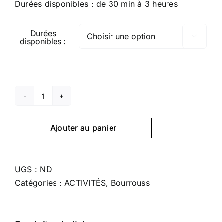
Durées disponibles : de 30 min à 3 heures
Durées

disponibles :
quantité
de
Ajouter au panier
QUAD
AUTOMATIQUE
300
CC
UGS :
ND
Catégories :
ACTIVITÉS
,
Bourrouss