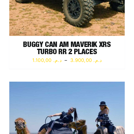
BUGGY CAN AM MAVERIK XRS
TURBO RR 2 PLACES
Plage
1.100,00
د.م.
–
3.900,00
د.م.
de
prix :
د.م. 1.100,00
à
د.م. 3.900,00