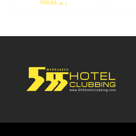
700,00
د.م.