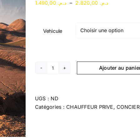
Plage
1.490,00
د.م.
–
2.820,00
د.م.
de
prix :
د.م. 1.490,00
Vehicule
à
م. 2.820,00
Ajouter au panie
quantité
de
AGAFAY
DESERT
UGS :
ND
Catégories :
CHAUFFEUR PRIVE
,
CONCIER