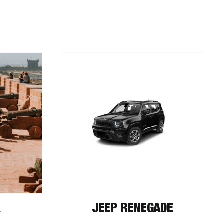
ER
/
DÉTAILS
A
JEEP RENEGADE