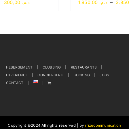
300,00
د.م.
1.950,00
د.م.
–
HEBERGEMENT
CLUBBING
RESTAURANTS
EXPERIENCE
CONCIERGERIE
BOOKING
JOBS
CONTACT
Copyright ©2024 All rights reserved | by
rrizecommunication