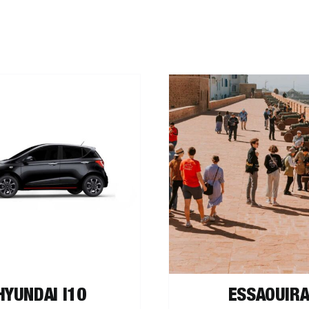
HOIX DES OPTIONS
/
DÉTAILS
AJOUTER AU PANI
HYUNDAI I10
ESSAOUIR