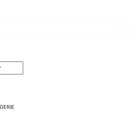

د.
r
GERIE