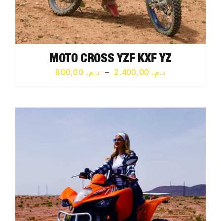
MOTO CROSS YZF KXF YZ
Plage
800,00
د.م.
–
2.400,00
د.م.
de
prix :
د.م. 800,00
à
د.م. 2.400,00