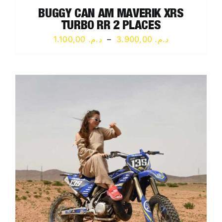
BUGGY CAN AM MAVERIK XRS
TURBO RR 2 PLACES
Plage
1.100,00
د.م.
–
3.900,00
د.م.
de
prix :
د.م. 1.100,00
à
د.م. 3.900,00