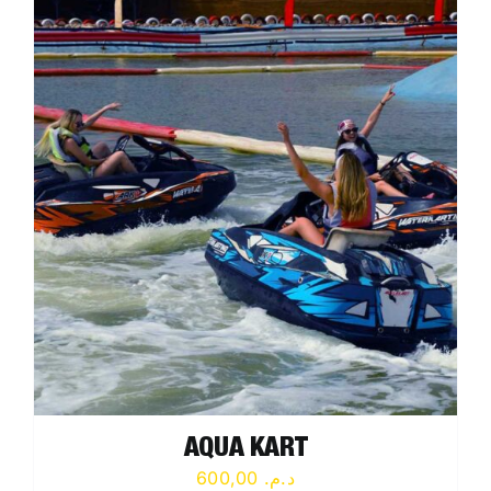
AQUA KART
600,00
د.م.