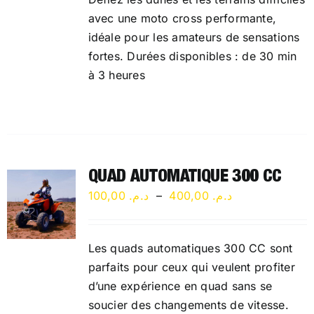
د.م. 800,00
avec une moto cross performante,
à
idéale pour les amateurs de sensations
م. 2.400,00
fortes. Durées disponibles : de 30 min
à 3 heures
QUAD AUTOMATIQUE 300 CC
Plage
100,00
د.م.
–
400,00
د.م.
de
prix :
Les quads automatiques 300 CC sont
د.م. 100,00
parfaits pour ceux qui veulent profiter
à
d’une expérience en quad sans se
د.م. 400,00
soucier des changements de vitesse.