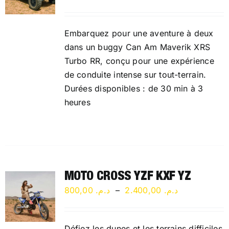
de
prix :
Embarquez pour une aventure à deux
د.م. 1.100,00
dans un buggy Can Am Maverik XRS
à
Turbo RR, conçu pour une expérience
3.900,0
de conduite intense sur tout-terrain.
Durées disponibles : de 30 min à 3
heures
MOTO CROSS YZF KXF YZ
Plage
800,00
د.م.
–
2.400,00
د.م.
de
prix :
Défiez les dunes et les terrains difficiles